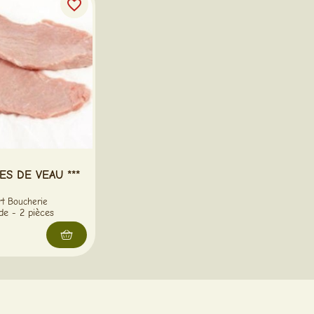
favorite_border
ES DE VEAU ***
rt Boucherie
de - 2 pièces