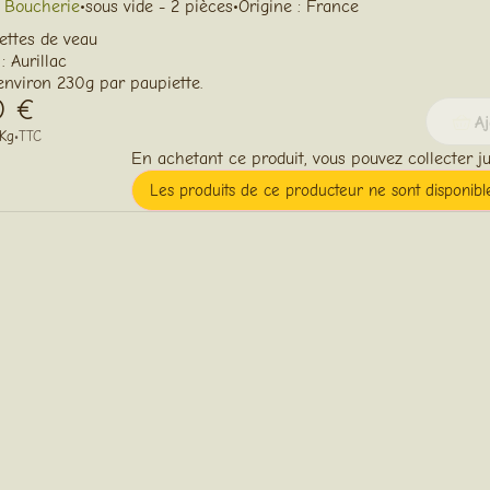
 Boucherie
•
sous vide - 2 pièces
•
Origine : France
ettes de veau
 : Aurillac
 environ 230g par paupiette.
0 €
Aj
/Kg
•
TTC
En achetant ce produit, vous pouvez collecter j
Les produits de ce producteur ne sont disponib