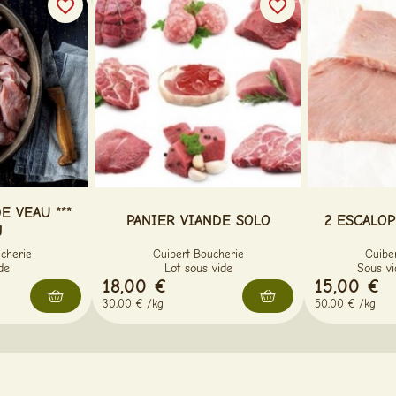
favorite_border
favorite_border
E VEAU ***
PANIER VIANDE SOLO
2 ESCALOP
g
cherie
Guibert Boucherie
Guibe
de
Lot sous vide
Sous vi
18,00 €
15,00 €
30,00 € /kg
50,00 € /kg