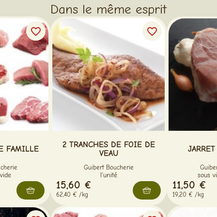
Dans le même esprit
favorite_border
favorite_border
2 TRANCHES DE FOIE DE
E FAMILLE
JARRET 
VEAU
cherie
Guibert Boucherie
Guibe
vide
l'unité
sous v
15,60 €
11,50 €
62,40 € /kg
19,20 € /kg