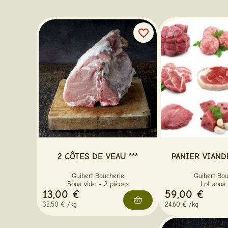
favorite_border
2 CÔTES DE VEAU ***
PANIER VIAND
Guibert Boucherie
Guibert Bou
Sous vide - 2 pièces
Lot sous 
13,00 €
59,00 €
32,50 € /kg
24,60 € /kg