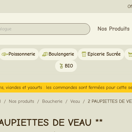
Of
Nos Produits
Poissonnerie
Boulangerie
Epicerie Sucrée
BIO
ns, viandes et yaourts : les commandes sont fermées pour cette s
l
Nos produits
Boucherie
Veau
2 PAUPIETTES DE VE
PAUPIETTES DE VEAU **