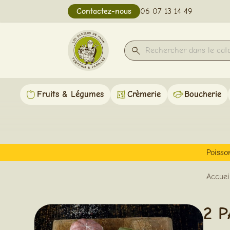
Contactez-nous
06 07 13 14 49
Fruits & Légumes
Crèmerie
Boucherie
Poisso
Accuei
2 