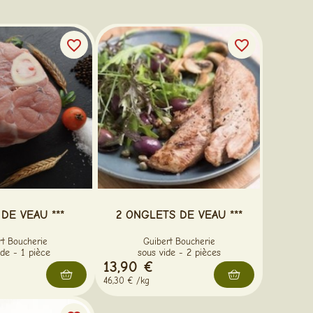
favorite_border
favorite_border
DE VEAU ***
2 ONGLETS DE VEAU ***
rt Boucherie
Guibert Boucherie
ide - 1 pièce
sous vide - 2 pièces
13,90 €
46,30 € /kg