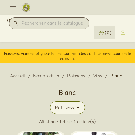

Offres Pro
(0)
Poissons, viandes et yaourts : les commandes sont fermées pour cette
semaine.
Accueil
Nos produits
Boissons
Vins
Blanc
Blanc

Pertinence
Affichage 1-4 de 4 article(s)