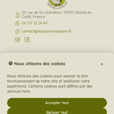
35 rue de la Libération, 91590 Boissy-le-
Cutté, France
06 07 13 14 49
contact@lespaniersdeyann.fr
notre société
Comment ça marche ?
×
🍪 Nous utilisons des cookies
Contactez-nous
Plan du site
Nous utilisons des cookies pour assurer le bon
J'exerce mon droit de rétractation
fonctionnement de notre site et améliorer votre
expérience. Certains cookies sont définis par des
Votre compte
services tiers.
Connexion
Créez votre compte
Accepter tout
CGV
.
Mentions légales
.
CGU
.
Feedback
Refuser tout