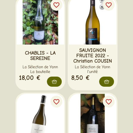
favorite_border
favorite_border
SAUVIGNON
CHABLIS - LA
FRUITE 2022 -
SEREINE
Christian COUSIN
La Sélection de Yann
La Sélection de Yann
La bouteille
l'unité
18,00 €
8,50 €
favorite_border
favorite_border