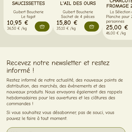
CHARCUTE
SAUCISSETTES
L'AIL DES OURS
FROMAGE 2
Guibert Boucherie
Guibert Boucherie
La Sélection
Le fagot
Sachet de 4 pièces
Planche pour 
10,95 €
15,80 €
personnes
25,00 €
36,50 € /kg
35,10 € /kg
46,00 € /kg
Recevez notre newsletter et restez
informé !
Restez informé de notre actualité, des nouveaux points de
distribution, des marchés, des événements et des
nouveaux produits. Nous envoyons également des rappels
hebdomadaires pour les ouvertures et les clôtures des
commandes !
Si vous souhaitez vous désabonner, pas de souci, vous
pouvez le faire à tout moment.