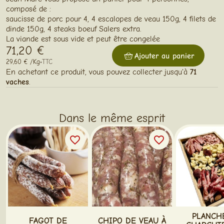
composé de :
saucisse de porc pour 4, 4 escalopes de veau 150g, 4 filets de
dinde 150g, 4 steaks boeuf Salers extra.
La viande est sous vide et peut être congelée
71,20 €
Ajouter au panier
29,60 € /Kg
•
TTC
En achetant ce produit, vous pouvez collecter jusqu'à
71
vaches
.
Dans le même esprit
favorite_border
favorite_border
PLANCH
FAGOT DE
CHIPO DE VEAU À