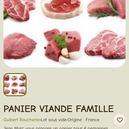
PANIER VIANDE FAMILLE
favorite_border
Guibert Boucherie
•
Lot sous vide
•
Origine : France
Jean Marc vous propose un panier pour 4 personnes,