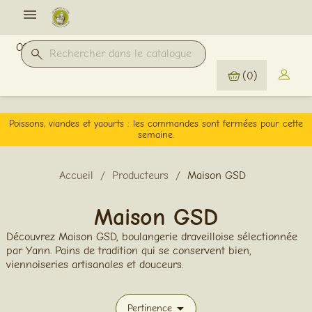

Offres Pro
(0)
Poissons, viandes et yaourts : les commandes sont fermées pour cette
semaine.
Accueil
Producteurs
Maison GSD
Maison GSD
Découvrez Maison GSD, boulangerie draveilloise sélectionnée
par Yann. Pains de tradition qui se conservent bien,
viennoiseries artisanales et douceurs.

Pertinence