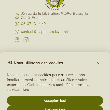
35 rue de la Libération, 91590 Boissy-le-
Cutté, France
06 07 13 14 49
contact@lespaniersdeyann.fr
notre société
Comment ça marche ?
×
🍪 Nous utilisons des cookies
Contactez-nous
Plan du site
Nous utilisons des cookies pour assurer le bon
J'exerce mon droit de rétractation
fonctionnement de notre site et améliorer votre
expérience. Certains cookies sont définis par des
Votre compte
services tiers.
Connexion
Créez votre compte
Accepter tout
CGV
.
Mentions légales
.
CGU
.
Feedback