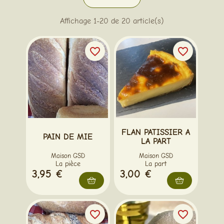
Affichage 1-20 de 20 article(s)
favorite_border
favorite_border
FLAN PATISSIER A
PAIN DE MIE
LA PART
Maison GSD
Maison GSD
La pièce
La part
3,95 €
3,00 €
favorite_border
favorite_border