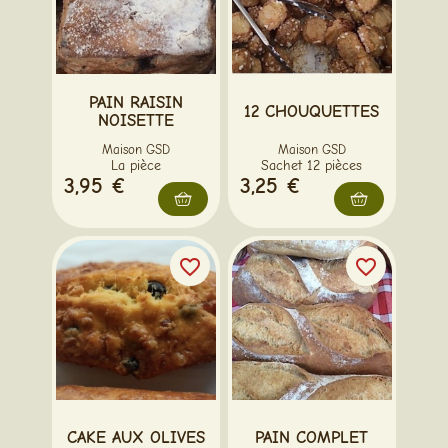
PAIN RAISIN
12 CHOUQUETTES
NOISETTE
Maison GSD
Maison GSD
La pièce
Sachet 12 pièces
3,95 €
3,25 €
favorite_border
favorite_border
CAKE AUX OLIVES
PAIN COMPLET