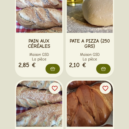
PAIN AUX
PATE A PIZZA (250
CÉRÉALES
GRS)
Maison GSD
Maison GSD
La pièce
La pièce
2,85 €
2,10 €
favorite_border
favorite_border