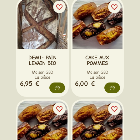
favorite_border
favorite_border
DEMI- PAIN
CAKE AUX
LEVAIN BIO
POMMES
Maison GSD
Maison GSD
La pièce
La pièce
6,95 €
6,00 €
favorite_border
favorite_border