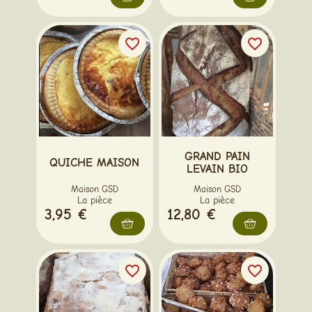
favorite_border
favorite_border
GRAND PAIN
QUICHE MAISON
LEVAIN BIO
Maison GSD
Maison GSD
La pièce
La pièce
3,95 €
12,80 €
favorite_border
favorite_border