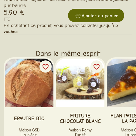
pur beurre
5,90 €
Ajouter au panier
TTC
En achetant ce produit, vous pouvez collecter jusqu'à
5
vaches
.
Dans le même esprit
favorite_border
favorite_border
FRITURE
FLAN PATI
EPAUTRE BIO
CHOCOLAT BLANC
LA PA
Maison GSD
Maison Romy
Maison 
La pièce
l'unité
La par