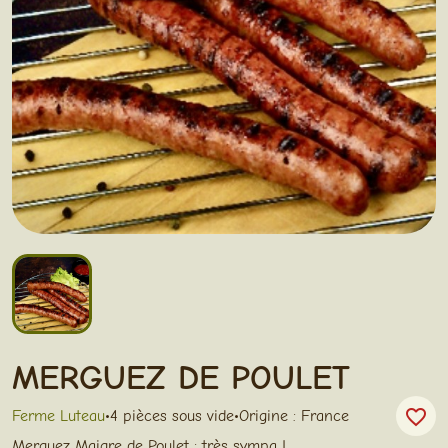
MERGUEZ DE POULET
favorite_border
Ferme Luteau
•
4 pièces sous vide
•
Origine : France
Merguez Maigre de Poulet : très sympa !