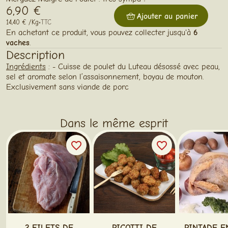
6,90 €
Ajouter au panier
14,40 € /Kg
•
TTC
En achetant ce produit, vous pouvez collecter jusqu'à
6
vaches
.
Description
Ingrédients
: - Cuisse de poulet du Luteau désossé avec peau,
sel et aromate selon l’assaisonnement, boyau de mouton.
Exclusivement sans viande de porc
Dans le même esprit
favorite_border
favorite_border
2 FILETS DE
PICOTTI DE
PINTADE E