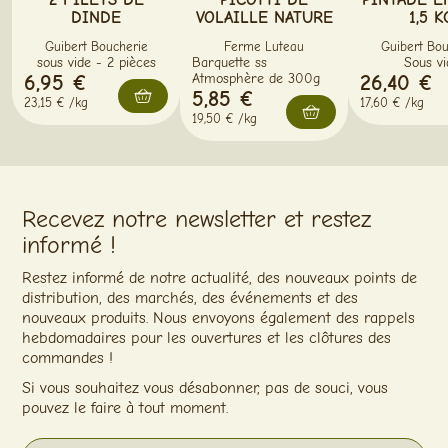
DINDE
VOLAILLE NATURE
1,5 K
Guibert Boucherie
Ferme Luteau
Guibert Bou
sous vide - 2 pièces
Barquette ss
Sous vi
6,95 €
Atmosphère de 300g
26,40 €
5,85 €
23,15 € /kg
17,60 € /kg
19,50 € /kg
Recevez notre newsletter et restez
informé !
Restez informé de notre actualité, des nouveaux points de
distribution, des marchés, des événements et des
nouveaux produits. Nous envoyons également des rappels
hebdomadaires pour les ouvertures et les clôtures des
commandes !
Si vous souhaitez vous désabonner, pas de souci, vous
pouvez le faire à tout moment.