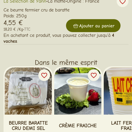
favorite_border
La Sélection de Yann
•
La motte
•
Origine : France
Ce beurre fermier cru de baratte
Poids: 250g
4,55 €
Ajouter au panier
18,20 € /Kg
•
TTC
En achetant ce produit, vous pouvez collecter jusqu'à
4
vaches
.
Dans le même esprit
favorite_border
favorite_border
BEURRE BARATTE
LAIT FE
CRÈME FRAICHE
CRU DEMI SEL
FRAI